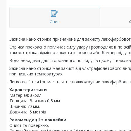
Опис
Х
Захисна нано стрічка призначена для захисту лакофарбового
Стрічка прекрасно поглинає силу удару і розподіляє її по вс
також стрічка відмінно захистить пороги або бампер від уш
Вона невидима для стороннього погляду і в цьому її важлив
Захисна нано стрічка має захист від ультрафіолетового вип
при низьких температурах.
Легко клеїться і знімається, не пошкоджуючи лакофарбове 
Характеристики
Матеріал: акрил.
Товщина: близько 0,5 мм.
Ширина: 70 мм.
Довжина: 5 метрів
Рекомендації з поклейки
Очистіть поверхню.
Приклейте стрічку і залиште на 24 години, чим довше, тим 