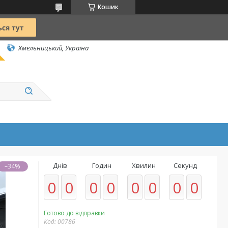
Кошик
Хмельницький, Україна
Днів
Годин
Хвилин
Секунд
–34%
0
0
0
0
0
0
0
0
Готово до відправки
Код:
00786