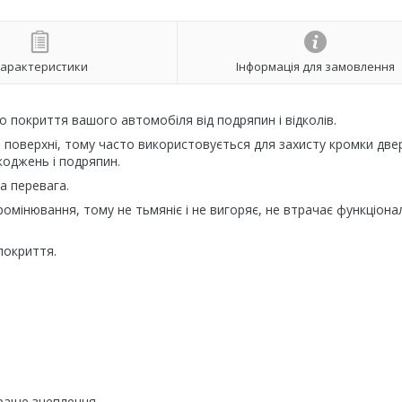
арактеристики
Інформація для замовлення
 покриття вашого автомобіля від подряпин і відколів.
ій поверхні, тому часто використовується для захисту кромки две
коджень і подряпин.
а перевага.
ромінювання, тому не тьмяніє і не вигоряє, не втрачає функціона
покриття.
краще зчеплення.