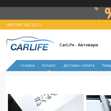
+380 (98) 102-20-21
CarLife - Автовари
Головна
Каталог
Доставка і оплата
Пове