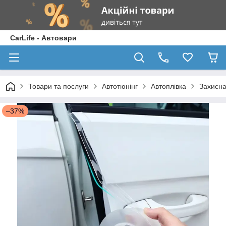
CarLife - Автовари
Товари та послуги
Автотюнінг
Автоплівка
Захисна
–37%