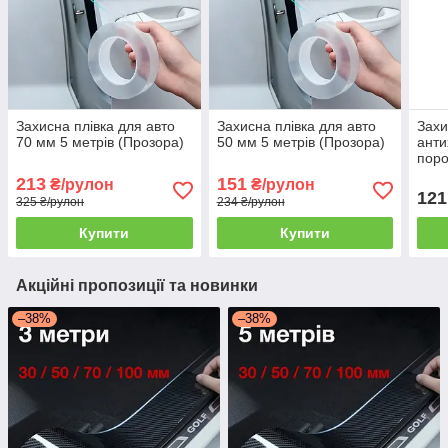
Захисна плівка для авто
Захисна плівка для авто
Захи
70 мм 5 метрів (Прозора)
50 мм 5 метрів (Прозора)
анти
поро
30мм
213
151
₴/рулон
₴/рулон
мато
121
325 ₴/рулон
234 ₴/рулон
Купити
Купити
Акційні пропозиції та новинки
–38%
–38%