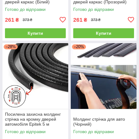
дверей каркас (Білий)
дверей каркас (Прозорий)
Готово до відправки
Готово до відправки
261
261
₴
₴
373 ₴
373 ₴
Купити
Купити
–28%
–20%
Посилена захисна молдинг
стрічка на кромку дверей
Молдинг стрічка для авто
автомобіля Epitek 5 м
(Чорний)
(Чорний)
Готово до відправки
Готово до відправки