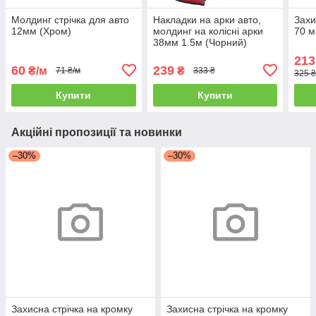
Молдинг стрічка для авто
Накладки на арки авто,
Захи
12мм (Хром)
молдинг на колісні арки
70 м
38мм 1.5м (Чорний)
213
60
239
₴/м
₴
71 ₴/м
333 ₴
325 
Купити
Купити
Акційні пропозиції та новинки
–30%
–30%
Захисна стрічка на кромку
Захисна стрічка на кромку