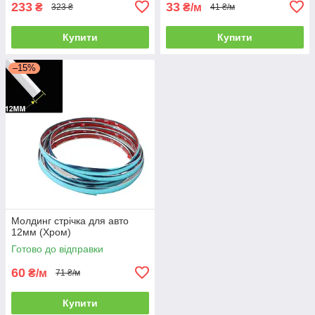
233
33
₴
₴/м
323 ₴
41 ₴/м
Купити
Купити
–15%
Молдинг стрічка для авто
12мм (Хром)
Готово до відправки
60
₴/м
71 ₴/м
Купити