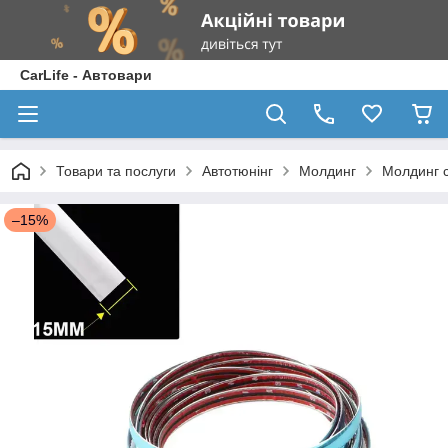
CarLife - Автовари
Товари та послуги
Автотюнінг
Молдинг
Молдинг с
–15%