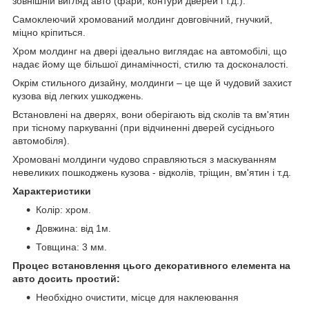
зовнішній вигляд авто (фари, контури дверей і т.д.).
Самоклеючий хромований молдинг довговічний, гнучкий,
міцно кріпиться.
Хром молдинг на двері ідеально виглядає на автомобілі, що
надає йому ще більшої динамічності, стилю та досконалості.
Окрім стильного дизайну, молдинги – це ще й чудовий захист
кузова від легких ушкоджень.
Встановлені на дверях, вони оберігають від сколів та вм'ятин
при тісному паркуванні (при відчиненні дверей сусіднього
автомобіля).
Хромовані молдинги чудово справляються з маскуванням
невеликих пошкоджень кузова - відколів, тріщин, вм'ятин і т.д.
Характеристики
Колір: хром.
Довжина: від 1м.
Товщина: 3 мм.
Процес встановлення цього декоративного елемента на
авто досить простий:
Необхідно очистити, місце для наклеювання