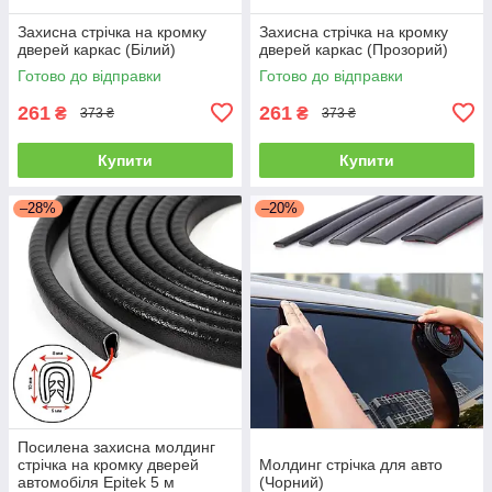
Захисна стрічка на кромку
Захисна стрічка на кромку
дверей каркас (Білий)
дверей каркас (Прозорий)
Готово до відправки
Готово до відправки
261
261
₴
₴
373 ₴
373 ₴
Купити
Купити
–28%
–20%
Посилена захисна молдинг
стрічка на кромку дверей
Молдинг стрічка для авто
автомобіля Epitek 5 м
(Чорний)