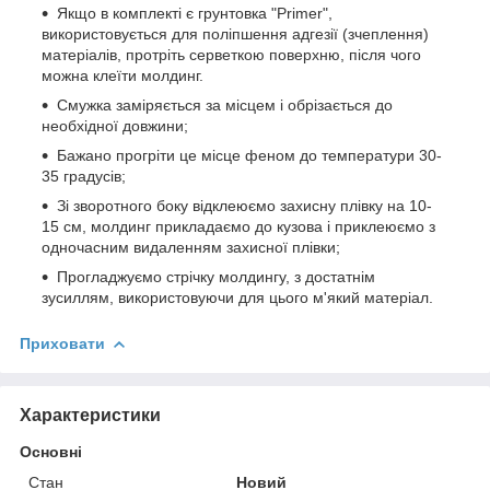
Якщо в комплекті є грунтовка "Primer",
використовується для поліпшення адгезії (зчеплення)
матеріалів, протріть серветкою поверхню, після чого
можна клеїти молдинг.
Смужка заміряється за місцем і обрізається до
необхідної довжини;
Бажано прогріти це місце феном до температури 30-
35 градусів;
Зі зворотного боку відклеюємо захисну плівку на 10-
15 см, молдинг прикладаємо до кузова і приклеюємо з
одночасним видаленням захисної плівки;
Прогладжуємо стрічку молдингу, з достатнім
зусиллям, використовуючи для цього м'який матеріал.
Приховати
Характеристики
Основні
Стан
Новий