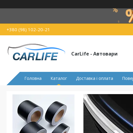
+380 (98) 102-20-21
CarLife - Автовари
Головна
Каталог
Доставка і оплата
Пове