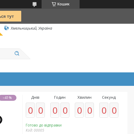
Кошик
Хмельницький, Україна
Днів
Годин
Хвилин
Секунд
–41%
0
0
0
0
0
0
0
0
Готово до відправки
Код:
00005