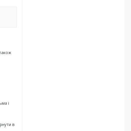
 також
ьма і
рнути в