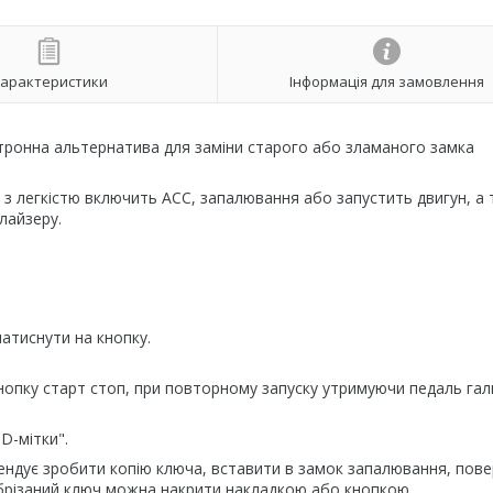
арактеристики
Інформація для замовлення
ектронна альтернатива для заміни старого або зламаного замка
 з легкістю включить АСС, запалювання або запустить двигун, а
лайзеру.
натиснути на кнопку.
нопку старт стоп, при повторному запуску утримуючи педаль гал
D-мітки".
ендує зробити копію ключа, вставити в замок запалювання, пове
брізаний ключ можна накрити накладкою або кнопкою.