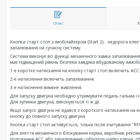
Опис
Х
Кнопка старт-стоп з імобілайзером (Start 2) - недорога ел
запалювання на сучасну систему.
Система виконує всі функції механічного замка запалювання
має підвищений рівень безпеки завдяки вбудованому іммобі
1-е коротке натискання на кнопку старт стоп включить АСС.
2-е натиснення включить запалювання.
3-е натиснення вимкне живлення.
Для запуску двигуна необхідно утримувати педаль гальма і 
Для зупинки двигуна, виконуються ті ж дії.
Якщо запуск двигуна не вдався з короткого натискання на к
кнопку до повного запуску двигуна.
Кнопка старт стоп активується, тільки після зчитування "RFI
Для зняття механічного блокування керма, виробник реком
положення АСС або запалювання і обрізати шапку ключа, о