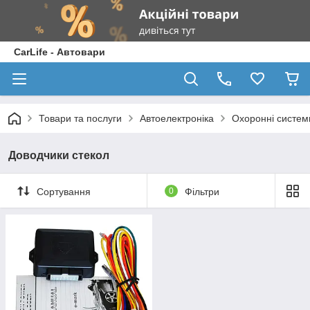
CarLife - Автовари
Товари та послуги
Автоелектроніка
Охоронні систем
Доводчики стекол
Сортування
0
Фільтри