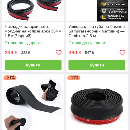
Накладки на арки авто,
Універсальна губа на бампер
молдинг на колісні арки 38мм
Samurai (Чорний матовий) —
1.5м (Чорний)
Спліттер 2.5 м
Готово до відправки
Готово до відправки
239
390
₴
₴
333 ₴
547 ₴
Купити
Купити
–31%
–11%