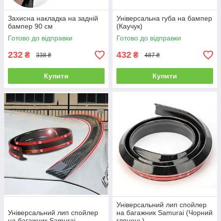
Захисна накладка на задній
Універсальна губа на бампер
бампер 90 см
(Каучук)
Готово до відправки
Готово до відправки
232
432
₴
₴
338 ₴
487 ₴
Купити
Купити
Універсальний лип спойлер
Універсальний лип спойлер
на багажник Samurai (Чорний
на багажник Samurai
глянець)